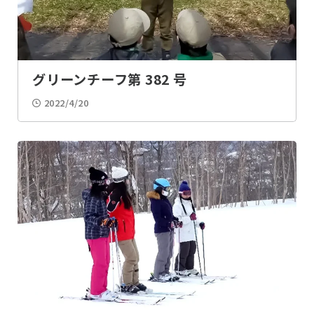
BP祭
表彰
上進式
ちかいの式
グリーンチーフ第 382 号
式典・記念式
入団説明会
2022/4/20
入団式
総会
交流会
講習会
見学・学習会
メディア掲載
整備・清掃
料理