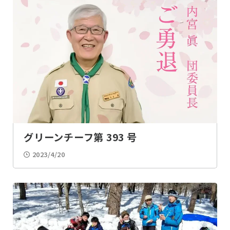
奉仕・ボランティア
派遣
2023
2022
お便り
野営・舎営
2021
2020
キャンプ
雪中キャンプ
2019
2018
キャンプファイヤー
テント作り
2017
2016
グリーンチーフ第 393 号
デン作り
火おこし
2023/4/20
ナイトハイク
デイハイク
スノーシューイング
カブビーバーラリー