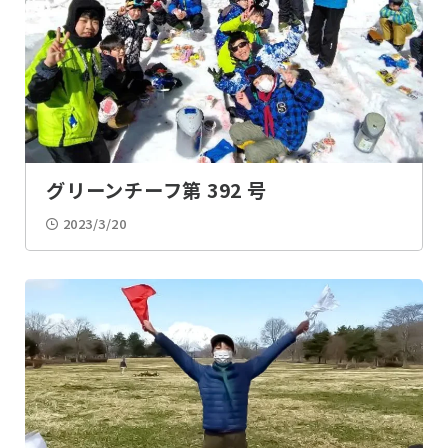
ルックワイド
100キロハイク
ラフティング
カヌー
水・川・海遊び
水質調査
グリーンチーフ第 392 号
登山
ツリークライミング
2023/3/20
サイクリング
手旗
ロープ結び
モールス
計測
座標