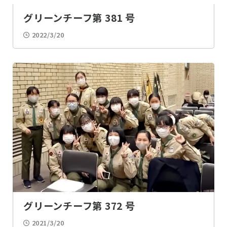
工作・アート
ゲーム
グリーンチーフ第 381 号
2022/3/20
お参り
スキー
スケート
カーリング
農作
夜間活動
プラネタリウム
クリスマス
動物・昆虫
釣り
未分類
グリーンチーフ第 372 号
2021/3/20