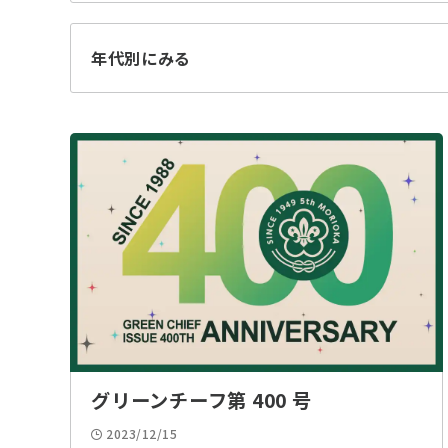
すべて
ジャンボリー
ジャン
年代別にみる
キャンプ
雪中キャンプ
キャン
スノーシューイング
カブビーバーラリー
ルック
2025
2024
2023
登山
ツリークライミング
サイク
2017
2016
BP祭
表彰
上進式
交流会
講習会
見学・
お参り
スキー
スケー
動物・昆虫
釣り
未分類
グリーンチーフ第 400 号
2023/12/15