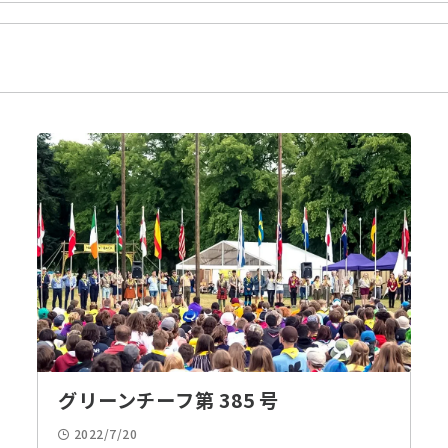
ボレット
フォーラム
奉仕・ボランティア
派遣
プファイヤー
テント作り
デン作り
火おこし
ワイド
100キロハイク
ラフティング
カヌー
2022
2021
2020
リング
手旗
ロープ結び
モールス
ちかいの式
式典・記念式
入団説明会
学習会
メディア掲載
整備・清掃
料理
ト
カーリング
農作
夜間活動
グリーンチーフ第 385 号
2022/7/20