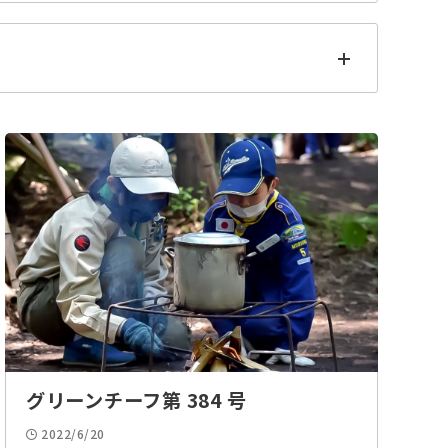
お便り
野営・舎営
ナイトハイク
デイハイク
水・川・海遊び
水質調査
2019
2018
計測
座標
入団式
総会
工作・アート
ゲーム
プラネタリウム
クリスマス
グリーンチーフ第 384 号
2022/6/20