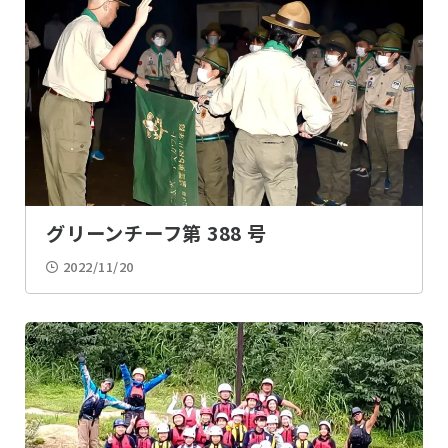
ルックワイド
100キロハイク
ラフティング
カヌー
水・川・海遊び
水質調査
登山
ツリークライミング
グリーンチーフ第 388 号
2022/11/20
サイクリング
手旗
ロープ結び
モールス
計測
座標