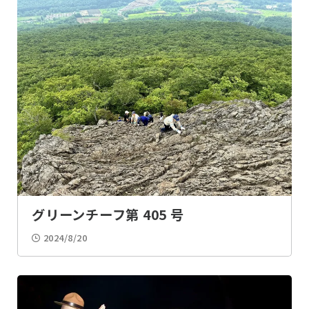
奉仕・ボランティア
派遣
2023
2022
お便り
野営・舎営
2021
2020
キャンプ
雪中キャンプ
2019
2018
キャンプファイヤー
テント作り
2017
2016
デン作り
火おこし
グリーンチーフ第 405 号
2024/8/20
ナイトハイク
デイハイク
スノーシューイング
カブビーバーラリー