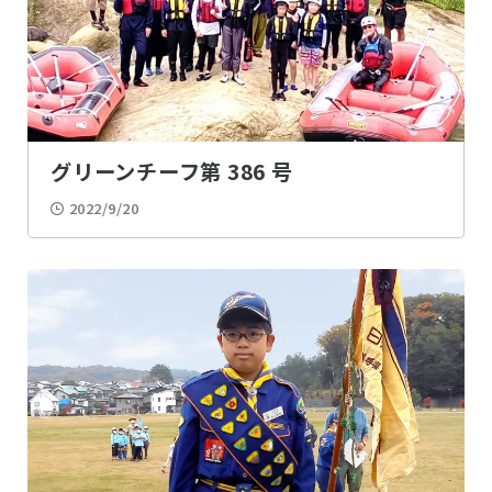
BP祭
表彰
上進式
ちかいの式
式典・記念式
入団説明会
グリーンチーフ第 386 号
2022/9/20
入団式
総会
交流会
講習会
見学・学習会
メディア掲載
整備・清掃
料理