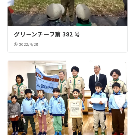
BP祭
表彰
上進式
ちかいの式
グリーンチーフ第 382 号
式典・記念式
入団説明会
2022/4/20
入団式
総会
交流会
講習会
見学・学習会
メディア掲載
整備・清掃
料理