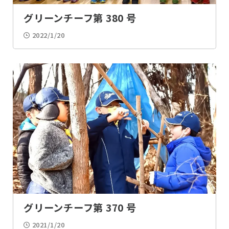
工作・アート
ゲーム
グリーンチーフ第 380 号
2022/1/20
お参り
スキー
スケート
カーリング
農作
夜間活動
プラネタリウム
クリスマス
動物・昆虫
釣り
未分類
グリーンチーフ第 370 号
2021/1/20