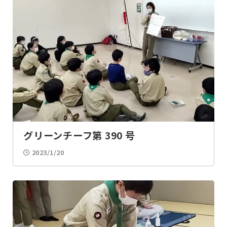
奉仕・ボランティア
派遣
2023
2022
お便り
野営・舎営
2021
2020
キャンプ
雪中キャンプ
2019
2018
キャンプファイヤー
テント作り
2017
2016
グリーンチーフ第 390 号
デン作り
火おこし
2023/1/20
ナイトハイク
デイハイク
スノーシューイング
カブビーバーラリー