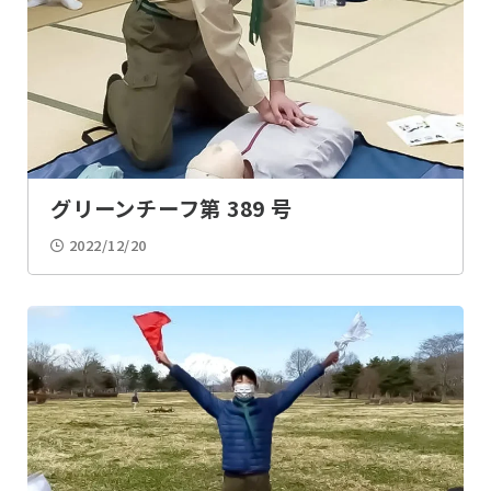
ルックワイド
100キロハイク
ラフティング
カヌー
水・川・海遊び
水質調査
グリーンチーフ第 389 号
登山
ツリークライミング
2022/12/20
サイクリング
手旗
ロープ結び
モールス
計測
座標