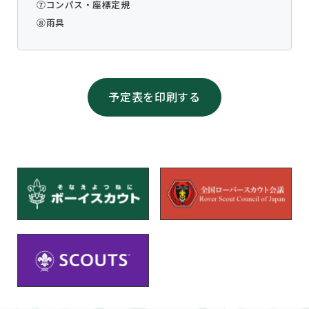
⑦コンパス・座標定規
⑧雨具
予定表を印刷する