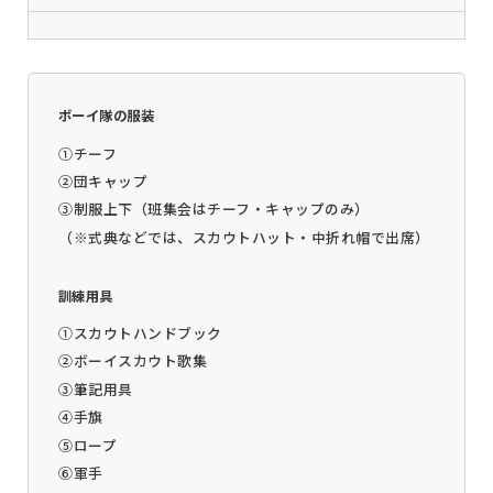
ボーイ隊の服装
①チーフ
②団キャップ
③制服上下（班集会はチーフ・キャップのみ）
（※式典などでは、スカウトハット・中折れ帽で出席）
訓練用具
①スカウトハンドブック
②ボーイスカウト歌集
③筆記用具
④手旗
⑤ロープ
⑥軍手