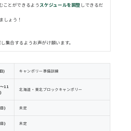
むことができるよう
スケジュールを調整
しできるだ
ましょう！
認し集合するようお声がけ願います。
日)
キャンポリー準備訓練
)～11
北海道・東北ブロックキャンポリー
)
(日)
未定
(日)
未定