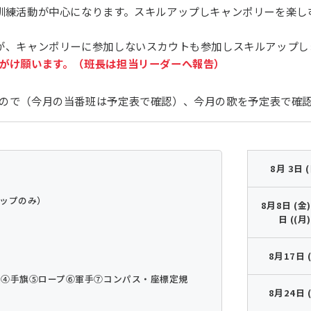
訓練活動が中心になります。スキルアップしキャンポリーを楽し
が、キャンポリーに参加しないスカウトも参加しスキルアップし
がけ願います。（班長は担当リーダーへ報告）
ので（今月の当番班は予定表で確認）、今月の歌を予定表で確
8月 3日 (
ップのみ）
8月8日 (金
日 ((月)
8月17日 
具
④手旗
⑤ロープ
⑥軍手
⑦コンパス・座標定規
8月24日 