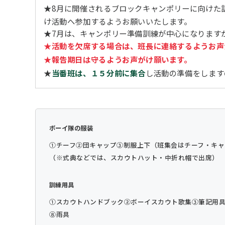
★8月に開催されるブロックキャンポリーに向けた
け活動へ参加するようお願いいたします。
★7月は、キャンポリー準備訓練が中心になります
★活動を欠席する場合は、班長に連絡するようお声
★報告期日は守るようお声がけ願います。
★
当番班は、１５分前に集合
し活動の準備をします
ボーイ隊の服装
①チーフ
②団キャップ
③制服上下（班集会はチーフ・キャ
（※式典などでは、スカウトハット・中折れ帽で出席）
訓練用具
①スカウトハンドブック
②ボーイスカウト歌集
③筆記用
⑧雨具