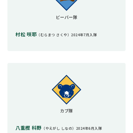
ビーバー隊
村松 咲耶
（むらまつ さくや）2024年7月入隊
カブ隊
八重樫 科野
（やえがし しなの）2024年6月入隊