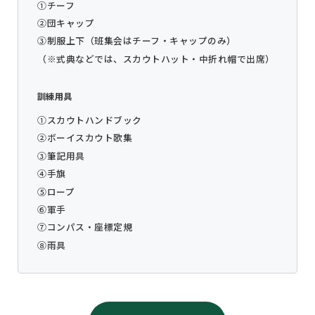
①チーフ
②団キャップ
③制服上下（班集会はチーフ・キャップのみ）
（※式典などでは、スカウトハット・中折れ帽で出席）
訓練用具
①スカウトハンドブック
②ボーイスカウト歌集
③筆記用具
④手旗
⑤ロープ
⑥軍手
⑦コンパス・座標定規
⑧雨具