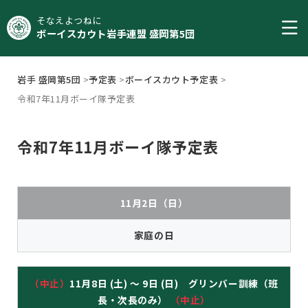
そなえよつねに
ボーイスカウト岩手連盟 盛岡第5団
岩手 盛岡第5団
>
予定表
>
ボーイスカウト予定表
>
令和7年11月ボーイ隊予定表
令和7年11月ボーイ隊予定表
11月2日（日）
家庭の日
（中止）
11月8日 (土) ～ 9日 (日) グリンバー訓練（班
長・次長のみ）
（中止）