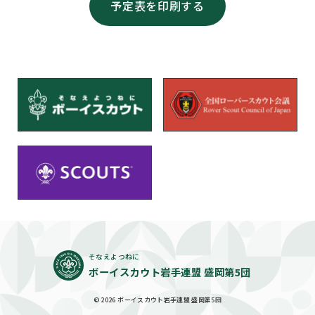
予定表を印刷する
そなえよつねに
ボーイスカウト岩手連盟 盛岡第5団
© 2026 ボーイスカウト岩手連盟 盛岡第5団