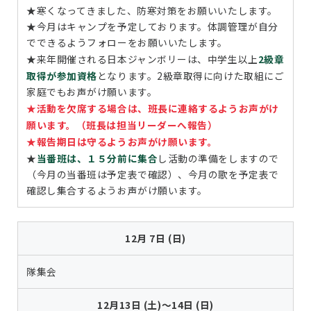
★寒くなってきました、防寒対策をお願いいたします。
★今月はキャンプを予定しております。体調管理が自分
でできるようフォローをお願いいたします。
★来年開催される日本ジャンボリーは、中学生以上
2級章
取得が参加資格
となります。2級章取得に向けた取組にご
家庭でもお声がけ願います。
★活動を欠席する場合は、班長に連絡するようお声がけ
願います。（班長は担当リーダーへ報告）
★報告期日は守るようお声がけ願います。
★
当番班は、１５分前に集合
し活動の準備をしますので
（今月の当番班は予定表で確認）、今月の歌を予定表で
確認し集合するようお声がけ願います。
12月 7日 (日)
隊集会
12月13日 (土)～14日 (日)