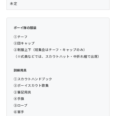
未定
ボーイ隊の服装
①チーフ
②団キャップ
③制服上下（班集会はチーフ・キャップのみ）
（※式典などでは、スカウトハット・中折れ帽で出席）
訓練用具
①スカウトハンドブック
②ボーイスカウト歌集
③筆記用具
④手旗
⑤ロープ
⑥軍手