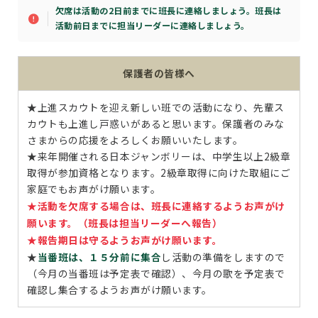
欠席は活動の2日前までに班長に連絡しましょう。班長は
活動前日までに担当リーダーに連絡しましょう。
保護者の皆様へ
★上進スカウトを迎え新しい班での活動になり、先輩ス
カウトも上進し戸惑いがあると思います。保護者のみな
さまからの応援をよろしくお願いいたします。
★来年開催される日本ジャンボリーは、中学生以上2級章
取得が参加資格となります。2級章取得に向けた取組にご
家庭でもお声がけ願います。
★活動を欠席する場合は、班長に連絡するようお声がけ
願います。（班長は担当リーダーへ報告）
★報告期日は守るようお声がけ願います。
★
当番班は、１５分前に集合
し活動の準備をしますので
（今月の当番班は予定表で確認）、今月の歌を予定表で
確認し集合するようお声がけ願います。