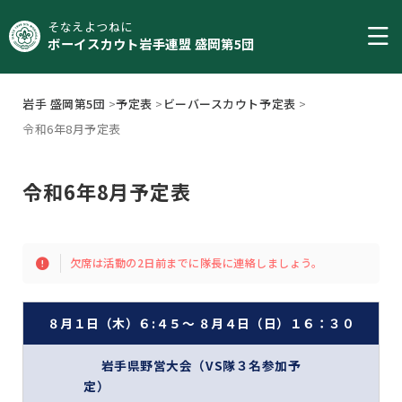
そなえよつねに
ボーイスカウト岩手連盟 盛岡第5団
岩手 盛岡第5団
>
予定表
>
ビーバースカウト予定表
>
令和6年8月予定表
令和6年8月予定表
欠席は活動の2日前までに隊長に連絡しましょう。
８月１日（木）６:４５～ ８月４日（日）１６：３０
岩手県野営大会（VS隊３名参加予
定）