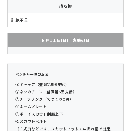
持ち物
訓練用具
８月1１日(日) 家庭の日
ベンチャー隊の正装
①キャップ（盛岡第5団支給）
②ネッカチーフ（盛岡第5団支給）
③チーフリング（てづくりOK!）
④ネームプレート
⑤ボーイスカウト制服上下
⑥スカウトベルト
（※式典などでは、スカウトハット・中折れ帽で出席）