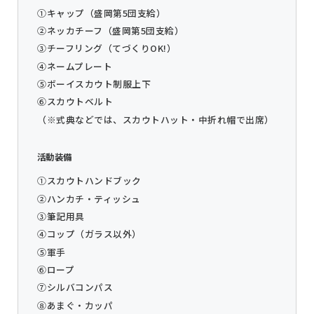
①キャップ（盛岡第5団支給）
②ネッカチーフ（盛岡第5団支給）
③チーフリング（てづくりOK!）
④ネームプレート
⑤ボーイスカウト制服上下
⑥スカウトベルト
（※式典などでは、スカウトハット・中折れ帽で出席）
活動装備
①スカウトハンドブック
②ハンカチ・ティッシュ
③筆記用具
④コップ（ガラス以外）
⑤軍手
⑥ロープ
⑦シルバコンパス
⑧あまぐ・カッパ