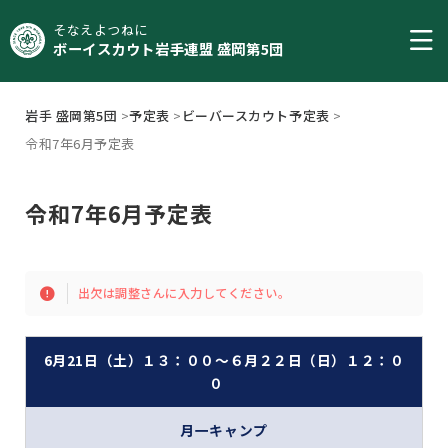
そなえよつねに
ボーイスカウト岩手連盟 盛岡第5団
岩手 盛岡第5団
>
予定表
>
ビーバースカウト予定表
>
令和7年6月予定表
令和7年6月予定表
出欠は調整さんに入力してください。
6月21日（土）１３：００～６月２２日（日）１２：０
０
月一キャンプ