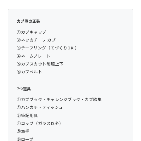
カブ隊の正装
①カブキャップ
②ネッカチーフ カブ
③チーフリング（てづくりOK!）
④ネームプレート
⑤カブスカウト制服上下
⑥カブベルト
7つ道具
①カブブック・チャレンジブック・カブ歌集
②ハンカチ・ティッシュ
③筆記用具
④コップ（ガラス以外）
⑤軍手
⑥ロープ