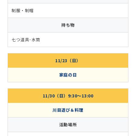
制服・制帽
持ち物
七つ道具･水筒
11/23（日）
家庭の日
11/30（日）9:30～13:00
川目遊び＆料理
活動場所