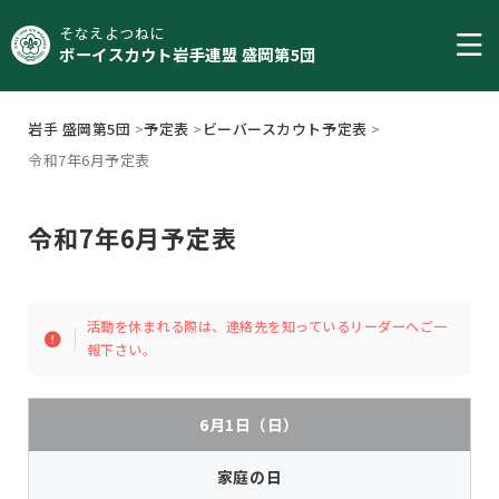
そなえよつねに
ボーイスカウト岩手連盟 盛岡第5団
岩手 盛岡第5団
>
予定表
>
ビーバースカウト予定表
>
令和7年6月予定表
令和7年6月予定表
活動を休まれる際は、連絡先を知っているリーダーへご一
報下さい。
6月1日（日）
家庭の日