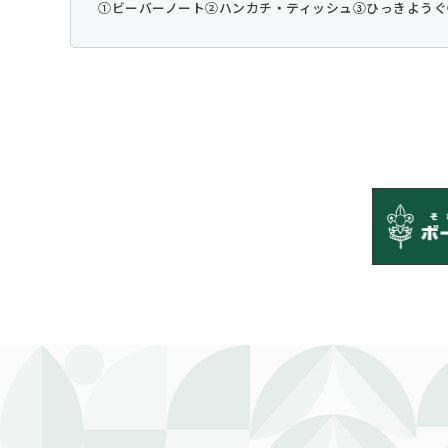
①ビーバーノート
②ハンカチ・ティッシュ
③ひっきようぐ