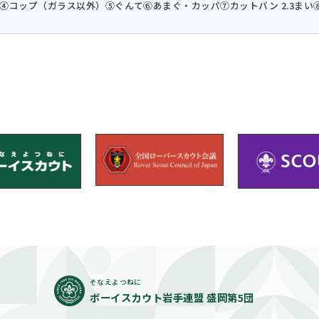
④コップ（ガラス以外）
⑤ぐんて
⑥あまぐ・カッパ
⑦カットバン 2.3まい
そなえよつねに
ボーイスカウト岩手連盟 盛岡第5団