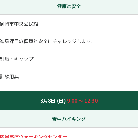
健康と安全
盛岡市中央公民館
進級課目の健康と安全にチャレンジします。
制服・キャップ
訓練用具
3月8日 (日)
9:00 ～ 12:30
雪中ハイキング
区界高原ウォーキングセンター