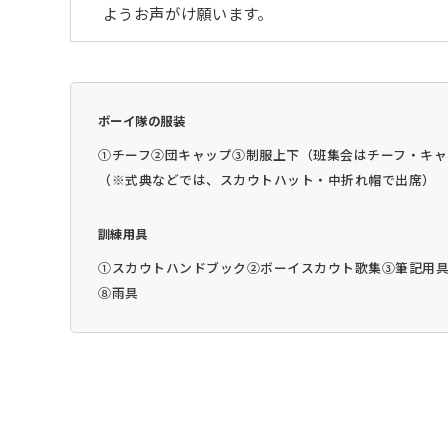
ようお声がけ願います。
ボーイ隊の服装
①チーフ
②団キャップ
③制服上下（班集会はチーフ・キャ
（※式典などでは、スカウトハット・中折れ帽で出席）
訓練用具
①スカウトハンドブック
②ボーイスカウト歌集
③筆記用
⑧雨具