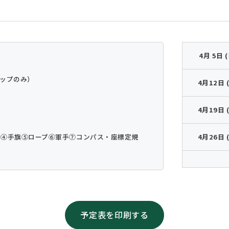
4月 5日 (
ップのみ）
4月12日 
4月19日 
具
④手旗
⑤ロープ
⑥軍手
⑦コンパス・座標定規
4月26日 
予定表を印刷する