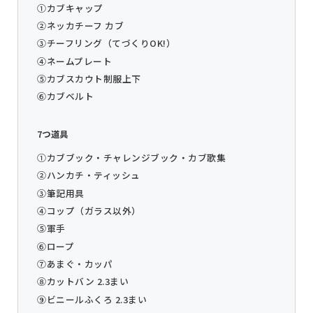
①カブキャップ
②ネッカチーフ カブ
③チーフリング（てづくりOK!）
④ネームプレート
⑤カブスカウト制服上下
⑥カブベルト
7つ道具
①カブブック・チャレンジブック・カブ歌集
②ハンカチ・ティッシュ
③筆記用具
④コップ（ガラス以外）
⑤軍手
⑥ロープ
⑦あまぐ・カッパ
⑧カットバン 2.3まい
⑨ビニールふくろ 2.3まい