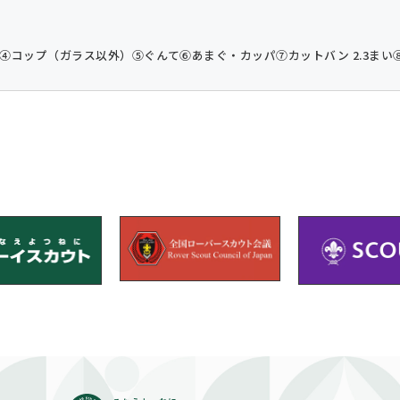
④コップ（ガラス以外）
⑤ぐんて
⑥あまぐ・カッパ
⑦カットバン 2.3まい