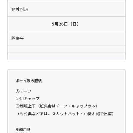
野外料理
5月26日（日）
隊集会
ボーイ隊の服装
①チーフ
②団キャップ
③制服上下（班集会はチーフ・キャップのみ）
（※式典などでは、スカウトハット・中折れ帽で出席）
訓練用具