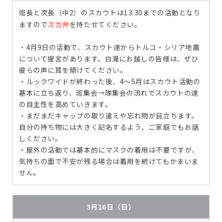
班長と次長（中2）のスカウトは13:30までの活動となり
ますので
スカ弁
を持たせてください。
・4月9日の活動で、スカウト達からトルコ・シリア地震
について提言があります。白滝にお越しの皆様は、ぜひ
彼らの声に耳を傾けてください。
・ルックワイドが終わった後、4～5月はスカウト活動の
基本に立ち返り、班集会→隊集会の流れでスカウトの達
の自主性を高めていきます。
・まだまだキャップの取り違えや忘れ物が目立ちます。
自分の持ち物には大きく記名するよう、ご家庭でもお話
しください。
・屋外の活動では基本的にマスクの着用は不要ですが、
気持ちの面で不安が残る場合は着用を続けてもかまいま
せん。
3月16日（日）