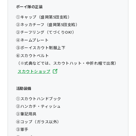
ボーイ隊の正装
①キャップ（盛岡第5団支給）
②ネッカチーフ（盛岡第5団支給）
③チーフリング（てづくりOK!）
④ネームプレート
⑤ボーイスカウト制服上下
⑥スカウトベルト
（※式典などでは、スカウトハット・中折れ帽で出席）
スカウトショップ
活動装備
①スカウトハンドブック
②ハンカチ・ティッシュ
③筆記用具
④コップ（ガラス以外）
⑤軍手