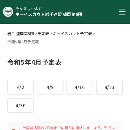
そなえよつねに
ボーイスカウト岩手連盟 盛岡第5団
岩手 盛岡第5団
>
予定表
>
ボーイスカウト予定表
>
令和5年4月予定表
令和5年4月予定表
4/2
4/9
4/16
4/23
4/30
欠席は活動の2日前までに班長に連絡しましょう。班長は