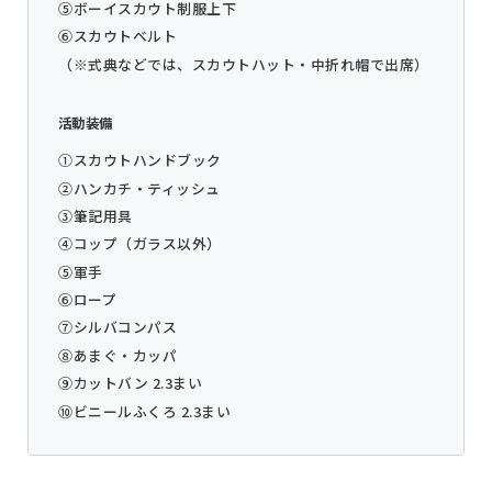
⑤ボーイスカウト制服上下
⑥スカウトベルト
（※式典などでは、スカウトハット・中折れ帽で出席）
活動装備
①スカウトハンドブック
②ハンカチ・ティッシュ
③筆記用具
④コップ（ガラス以外）
⑤軍手
⑥ロープ
⑦シルバコンパス
⑧あまぐ・カッパ
⑨カットバン 2.3まい
⑩ビニールふくろ 2.3まい