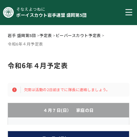
そなえよつねに
ボーイスカウト岩手連盟 盛岡第5団
岩手 盛岡第5団
>
予定表
>
ビーバースカウト予定表
>
令和6年４月予定表
令和6年４月予定表
欠席は活動の2日前までに隊長に連絡しましょう。
４月７日(日） 家庭の日