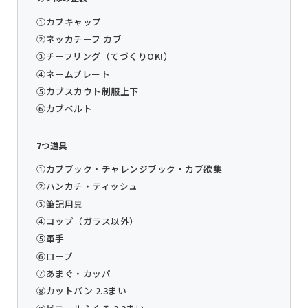
①カブキャップ
②ネッカチーフ カブ
③チーフリング（てづくりOK!）
④ネームプレート
⑤カブスカウト制服上下
⑥カブベルト
7つ道具
①カブブック・チャレンジブック・カブ歌集
②ハンカチ・ティッシュ
③筆記用具
④コップ（ガラス以外）
⑤軍手
⑥ロープ
⑦あまぐ・カッパ
⑧カットバン 2.3まい