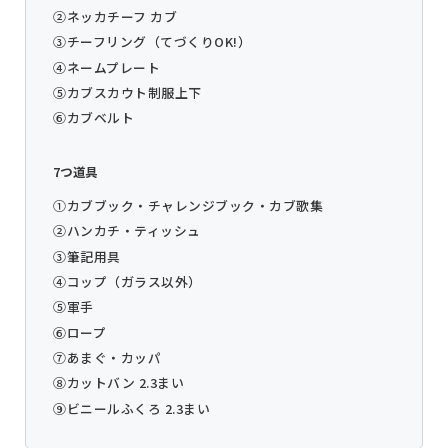
②ネッカチーフ カブ
③チーフリング（てづくりOK!）
④ネームプレート
⑤カブスカウト制服上下
⑥カブベルト
7つ道具
①カブブック・チャレンジブック・カブ歌集
②ハンカチ・ティッシュ
③筆記用具
④コップ（ガラス以外）
⑤軍手
⑥ロープ
⑦あまぐ・カッパ
⑧カットバン 2.3まい
⑨ビニールふくろ 2.3まい