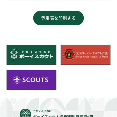
予定表を印刷する
そなえよつねに
ボーイスカウト岩手連盟 盛岡第5団