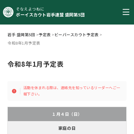
そなえよつねに
ボーイスカウト岩手連盟 盛岡第5団
岩手 盛岡第5団
>
予定表
>
ビーバースカウト予定表
>
令和8年1月予定表
令和8年1月予定表
活動を休まれる際は、連絡先を知っているリーダーへご一
報下さい。
１月４日（日）
家庭の日